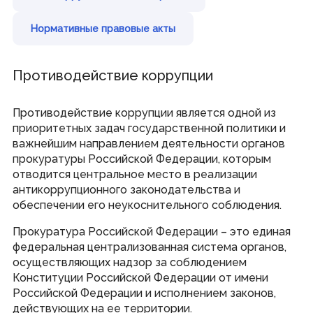
Совет законодателей Приволжского федерального
округа
Нормативные правовые акты
Наградная деятельность
Противодействие коррупции
Почетная Грамота Государственного Собрания
Благодарность Председателя Государственного
Собрания
Противодействие коррупции является одной из
Знак за заслуги в развитии законодательства и
парламентаризма
приоритетных задач государственной политики и
важнейшим направлением деятельности органов
прокуратуры Российской Федерации, которым
Информация
отводится центральное место в реализации
антикоррупционного законодательства и
Противодействие коррупции
Кадровое обеспечение
обеспечении его неукоснительного соблюдения.
Информационные и аналитические материалы
Доклад о состоянии законодательства
Прокуратура Российской Федерации – это единая
Законодательные органы ПФО
федеральная централизованная система органов,
Публичные слушания
Молодежный парламент
осуществляющих надзор за соблюдением
Конституции Российской Федерации от имени
Российской Федерации и исполнением законов,
Гражданам
действующих на ее территории.