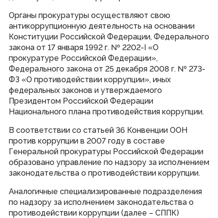
Виртуальная приемная
Органы прокуратуры осуществляют свою
Контакты
Трансляции заседаний
антикоррупционную деятельность на основании
Полезные ресурсы
Конституции Российской Федерации, Федерального
закона от 17 января 1992 г. № 2202-I «О
прокуратуре Российской Федерации»,
Органы власти
Федерального закона от 25 декабря 2008 г. № 273-
ФЗ «О противодействии коррупции», иных
Федеральные органы государственной власти
Органы государственной власти РМ
федеральных законов и утверждаемого
Президентом Российской Федерации
Национального плана противодействия коррупции.
В соответствии со статьей 36 Конвенции ООН
© Государственное Cобрание Республики Мордовия,
2024
против коррупции в 2007 году в составе
Генеральной прокуратуры Российской Федерации
образовано управление по надзору за исполнением
законодательства о противодействии коррупции.
Аналогичные специализированные подразделения
по надзору за исполнением законодательства о
противодействии коррупции (далее – СППК)