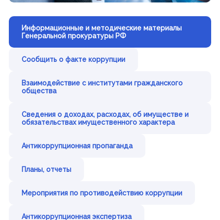
Новости
Объявления, конкурсы
СМИ о нас
СМИ, учрежденные Государственным Собранием РМ
Информационные и методические материалы
Аккредитация СМИ при Государственном Собрании РМ
Генеральной прокуратуры РФ
Контакты пресс-службы
Выступления Председателя Госсударственного
Собрания Республики Мордовия
Сообщить о факте коррупции
Взаимодействие с институтами гражданского
Законодательная деятельность
общества
Законопроекты и проекты постановлений
Итоги деятельности Государственного Собрания
Сведения о доходах, расходах, об имуществе и
Повестки сессий
обязательствах имущественного характера
План законопроектной работы
Результаты голосований
Стенограммы заседаний
Антикоррупционная пропаганда
Порядок обжалования законов
Планы, отчеты
Представительная деятельность
Мероприятия по противодействию коррупции
Межпарламентское сотрудничество
Консультативные органы при Государственном Собрании
Дни депутата
Антикоррупционная экспертиза