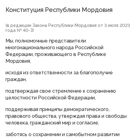
Новости
Объявления, конкурсы
Конституция Республики Мордовия
СМИ о нас
СМИ, учрежденные Государственным Собранием РМ
Аккредитация СМИ при Государственном Собрании РМ
Контакты пресс-службы
(в редакции Закона Республики Мордовия от 3 июля 2023
Выступления Председателя Госсударственного
года № 40-З)
Собрания Республики Мордовия
Мы, полномочные представители
многонационального народа Российской
Законодательная деятельность
Федерации, проживающего в Республике
Мордовия,
Законопроекты и проекты постановлений
Итоги деятельности Государственного Собрания
исходя из ответственности за благополучие
Повестки сессий
граждан,
План законопроектной работы
Результаты голосований
Стенограммы заседаний
подтверждая свое стремление к сохранению
Порядок обжалования законов
целостности Российской Федерации,
поддерживая принципы демократического,
Представительная деятельность
правового общества, утверждая права и свободы
человека, гражданский мир и согласие,
Межпарламентское сотрудничество
Консультативные органы при Государственном Собрании
Дни депутата
заботясь о сохранении и самобытном развитии