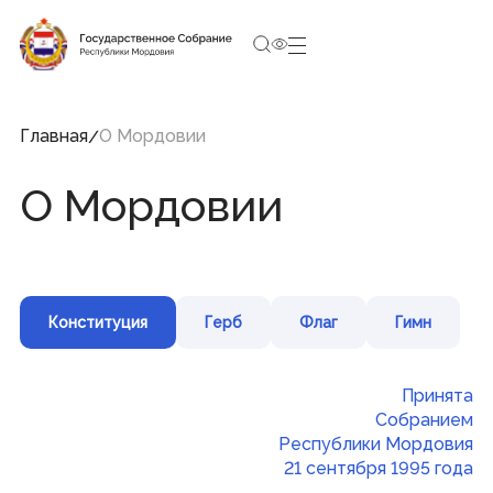
3:16:59
7 августа 2026, Пятница
Социальные сети Председателя Государственного
Собрания
Главная
О Мордовии
О Мордовии
Структура Государственного Собрания
Республики Мордовия
Председатель
Заместители Председателя
Совет
Конституция
Герб
Флаг
Гимн
Комитеты и комиссии
Фракции
Депутаты
Аппарат
Принята
Собранием
Республики Мордовия
Новости
21 сентября 1995 года