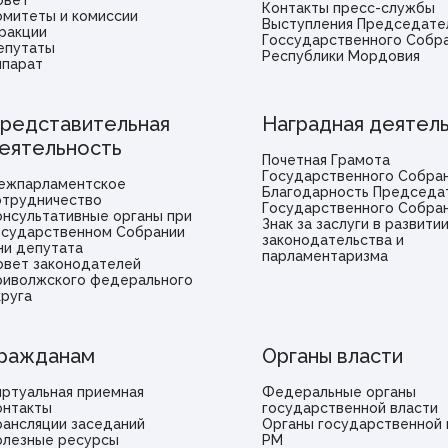
овет
Контакты пресс-службы
омитеты и комиссии
Выступления Председате
ракции
Госсударственного Собр
епутаты
Республики Мордовия
ппарат
редставительная
Наградная деятел
еятельность
Почетная Грамота
Государственного Собра
ежпарламентское
Благодарность Председа
отрудничество
Государственного Собра
онсультативные органы при
Знак за заслуги в развити
осударственном Собрании
законодательства и
ни депутата
парламентаризма
овет законодателей
риволжского федерального
круга
ражданам
Органы власти
иртуальная приемная
Федеральные органы
онтакты
государственной власти
рансляции заседаний
Органы государственной 
олезные ресурсы
РМ