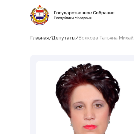
11:29:06
7 августа 2026, Пятница
Социальные сети Председателя Государственн
Главная
Депутаты
Волкова Татьяна Михай
Структура
Государственного
Собрания Республики
Мордовия
Председатель
Заместители Председателя
Совет
Комитеты и комиссии
Фракции
Депутаты
Аппарат