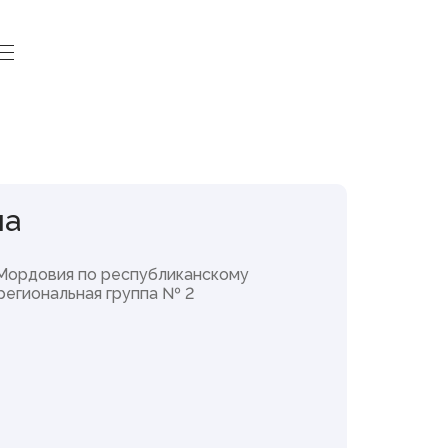
Законодательная
деятельность
на
Законопроекты и проекты
постановлений
Мордовия по республиканскому
Итоги деятельности
региональная группа № 2
Государственного Собрания
Повестки сессий
План законопроектной работы
Результаты голосований
Стенограммы заседаний
Порядок обжалования законов