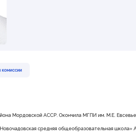
Наградная деятельность
Почетная Грамота
Государственного Собрания
Благодарность Председателя
Государственного Собрания
Знак за заслуги в развитии
законодательства и
парламентаризма
Гражданам
 комиссии
Виртуальная приемная
Контакты
Трансляции заседаний
Полезные ресурсы
йона Мордовской АССР. Окончила МГПИ им. М.Е. Евсевьев
«Новочадовская средняя общеобразовательная школа» 