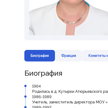
Представительная
деятельность
Межпарламентское
сотрудничество
Консультативные органы при
Государственном Собрании
Дни депутата
Совет законодателей
Приволжского федерального округа
Биография
Фракция
Комитеты и
Биография
© Государственное Cобрание
Республики Мордовия,
2024
1964
Родилась в д. Кутырки Атюрьевского ра
1986-1989
Учитель, заместитель директора МОУ 
1989-1992