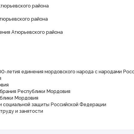
Атюрьевского района
тюрьевского района
ения Атюрьевского района
00-летия единения мордовского народа с народами Рос
я
овия
обрания Республики Мордовия
ублики Мордовия
и социальной защиты Российской Федерации
труду и занятости