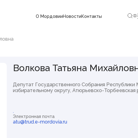
О Мордовии
Новости
Контакты
ого Собрания
ловна
Новости
Волкова Татьяна Михайлов
Новости
Объявления, конкурсы
СМИ о нас
Депутат Государственного Собрания Республики 
СМИ, учрежденные
Государственным Собранием РМ
избирательному округу, Атюрьевско-Торбеевская 
Аккредитация СМИ при
Государственном Собрании РМ
Контакты пресс-службы
Выступления Председателя
.
Госсударственного Собрания
Электронная почта
Республики Мордовия
atu@trud.e-mordovia.ru