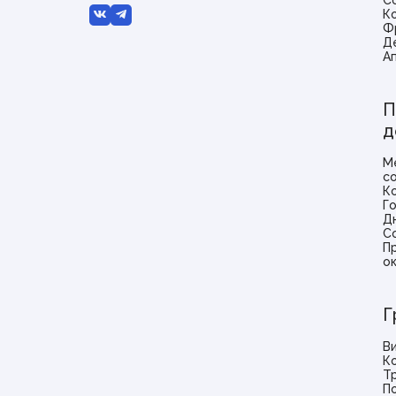
С
К
Ф
Д
А
П
д
М
с
К
Г
Д
С
П
о
Г
В
К
Т
П