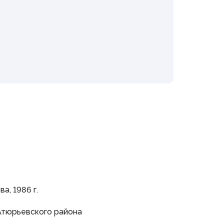
Информация
Противодействие коррупции
Кадровое обеспечение
Информационные и аналитические
материалы
Доклад о состоянии
законодательства
Законодательные органы ПФО
Публичные слушания
Молодежный парламент
Органы власти
Федеральные органы
государственной власти
Органы государственной власти РМ
а, 1986 г.
Атюрьевского района