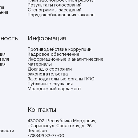
План законопроектной работы
Результаты голосований
ля
Стенограммы заседаний
ания
Порядок обжалования законов
ьность
Информация
Противодействие коррупции
ния
Кадровое обеспечение
теля
Информационные и аналитические
ния
материалы
и
Доклад о состоянии
законодательства
Законодательные органы ПФО
Публичные слушания
Молодежный парламент
Контакты
430002, Республика Мордовия,
г.Саранск,ул. Советская, д. 26.
власти
Телефон
+7(8342) 32-77-00