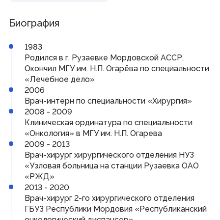
Совет законодателей Приволжского федерального
округа
Биография
Наградная деятельность
1983
Почетная Грамота Государственного Собрания
Родился в г. Рузаевке Мордовской АССР.
Благодарность Председателя Государственного
Окончил МГУ им. Н.П. Огарёва по специальности
Собрания
«Лечебное дело»
Знак за заслуги в развитии законодательства и
парламентаризма
2006
Врач-интерн по специальности «Хирургия»
2008 - 2009
Информация
Клиническая ординатура по специальности
«Онкология» в МГУ им. Н.П. Огарева
Противодействие коррупции
Кадровое обеспечение
2009 - 2013
Информационные и аналитические материалы
Врач-хирург хирургического отделения НУЗ
Доклад о состоянии законодательства
«Узловая больница на станции Рузаевка ОАО
Законодательные органы ПФО
Публичные слушания
«РЖД»
Молодежный парламент
2013 - 2020
Врач-хирург 2-го хирургического отделения
ГБУЗ Республики Мордовия «Республиканский
Гражданам
онкологический диспансер»