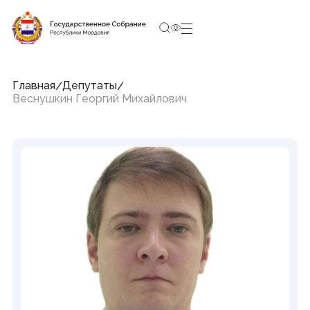
1:29:38
8 августа 2026, Суббота
Социальные сети Председателя Государственного
Собрания
Главная
Депутаты
Веснушкин Георгий Михайлович
Структура Государственного Собрания
Республики Мордовия
Председатель
Заместители Председателя
Совет
Комитеты и комиссии
Фракции
Депутаты
Аппарат
Новости