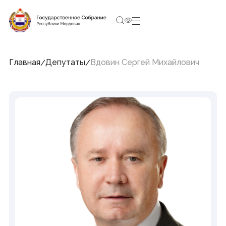
10:27:36
5 августа 2026, Среда
Социальные сети Председателя Государственного
Собрания
Главная
Депутаты
Вдовин Сергей Михайлович
Структура Государственного Собрания
Республики Мордовия
Председатель
Заместители Председателя
Совет
Комитеты и комиссии
Фракции
Депутаты
Аппарат
Новости