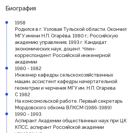
Совет законодателей Приволжского федерального
округа
Биография
Наградная деятельность
1958
Родился в г. Узловая Тульской области. Окончил
Почетная Грамота Государственного Собрания
МГУ имени Н.П. Огарёва, 1980 г.; Российскую
Благодарность Председателя Государственного
академию управления, 1993 г. Кандидат
Собрания
Знак за заслуги в развитии законодательства и
экономических наук, доцент. Член-
парламентаризма
корреспондент Российской инженерной
академии
1980 - 1982
Информация
Инженер кафедры сельскохозяйственных
машин, ассистент кафедры начертательной
Противодействие коррупции
Кадровое обеспечение
геометрии и черчения МГУ им. Н.П. Огарева
Информационные и аналитические материалы
С 1982
Доклад о состоянии законодательства
Законодательные органы ПФО
На комсомольской работе. Первый секретарь
Публичные слушания
Мордовского обкома ВЛКСМ (1986-1989)
Молодежный парламент
1990 - 1993
Аспирант Академии общественных наук при ЦК
Гражданам
КПСС, аспирант Российской академии