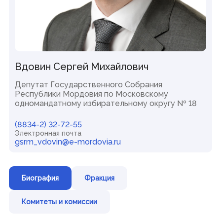
Новости
Объявления, конкурсы
СМИ о нас
СМИ, учрежденные Государственным Собранием РМ
Аккредитация СМИ при Государственном Собрании РМ
Контакты пресс-службы
Выступления Председателя Госсударственного
Собрания Республики Мордовия
Вдовин Сергей Михайлович
Депутат Государственного Собрания
Законодательная деятельность
Республики Мордовия по Московскому
одномандатному избирательному округу № 18
Законопроекты и проекты постановлений
Итоги деятельности Государственного Собрания
Повестки сессий
(8834-2) 32-72-55
План законопроектной работы
Электронная почта
Результаты голосований
gsrm_vdovin@e-mordovia.ru
Стенограммы заседаний
Порядок обжалования законов
Биография
Фракция
Представительная деятельность
Межпарламентское сотрудничество
Комитеты и комиссии
Консультативные органы при Государственном Собрании
Дни депутата