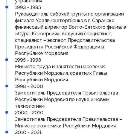
управления
Виртуальная приемная
1993 - 1995
Контакты
Руководитель рабочей группы по организации
Трансляции заседаний
Полезные ресурсы
филиала Уралвнешторгбанка в г. Саранске,
финансовый директор Волго-Вятского филиала
«Сура-Конверсия», ведущий специалист,
Органы власти
специалист – эксперт Представительства
Президента Российской Федерации в
Федеральные органы государственной власти
Республике Мордовия
Органы государственной власти РМ
1995 - 1998
Министр труда и занятости населения
Республики Мордовия, советник Главы
Республики Мордовия
© Государственное Cобрание Республики Мордовия,
2024
1998 - 2000
Заместитель Председателя Правительства
Республики Мордовия по науке и новым
технологиям
2000 - 2010
Заместитель Председателя Правительства –
Министр экономики Республики Мордовия
2010 - 2021