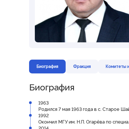
Представительная
деятельность
Межпарламентское
сотрудничество
Консультативные органы при
Государственном Собрании
Дни депутата
Совет законодателей
Приволжского федерального округа
Биография
Фракция
Комитеты и
Биография
© Государственное Cобрание
Республики Мордовия,
2024
1963
Родился 7 мая 1963 года в с. Старое 
1992
Окончил МГУ им. Н.П. Огарёва по специ
2014