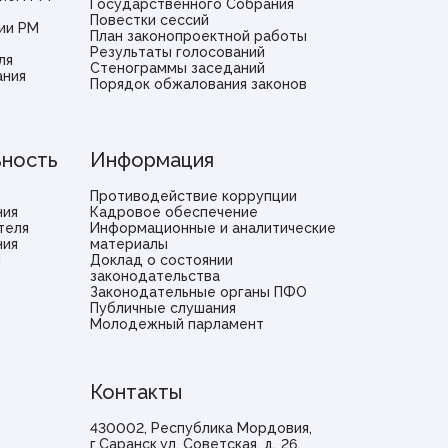
Государственного Собрания
Повестки сессий
ии РМ
План законопроектной работы
Результаты голосований
ля
Стенограммы заседаний
ания
Порядок обжалования законов
ьность
Информация
Противодействие коррупции
ния
Кадровое обеспечение
теля
Информационные и аналитические
ния
материалы
и
Доклад о состоянии
законодательства
Законодательные органы ПФО
Публичные слушания
Молодежный парламент
Контакты
430002, Республика Мордовия,
г.Саранск,ул. Советская, д. 26.