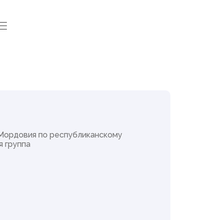
Законодательная
деятельность
Законопроекты и проекты
постановлений
Мордовия по республиканскому
Итоги деятельности
я группа
Государственного Собрания
Повестки сессий
План законопроектной работы
Результаты голосований
Стенограммы заседаний
Порядок обжалования законов