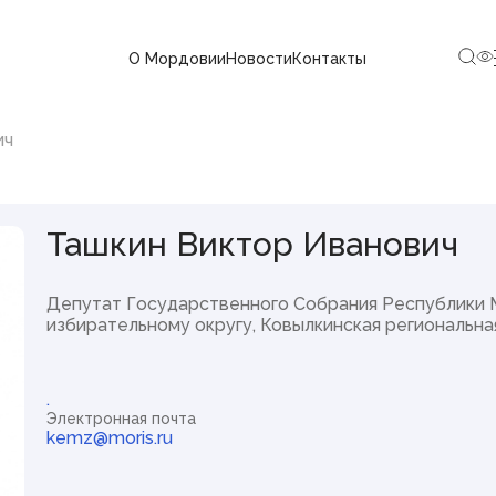
О Мордовии
Новости
Контакты
ого Собрания
ич
Новости
Ташкин Виктор Иванович
Новости
Объявления, конкурсы
СМИ о нас
Депутат Государственного Собрания Республики 
СМИ, учрежденные
Государственным Собранием РМ
избирательному округу, Ковылкинская региональна
Аккредитация СМИ при
Государственном Собрании РМ
Контакты пресс-службы
Выступления Председателя
.
Госсударственного Собрания
Электронная почта
Республики Мордовия
kemz@moris.ru