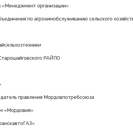
и «Менеджмент организации»
ъединения по агрохимобслуживанию сельского хозяйст
айсельхозтехники
 Старошайговского РАЙПО
»
седатель правления Мордовпотребсоюза
ом «Мордовия»
ранскавтоГАЗ»