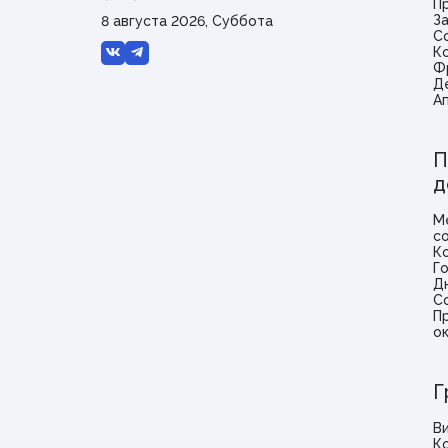
П
З
8 августа 2026, Суббота
С
К
Ф
Д
А
П
д
М
с
К
Г
Д
С
П
о
Г
В
К