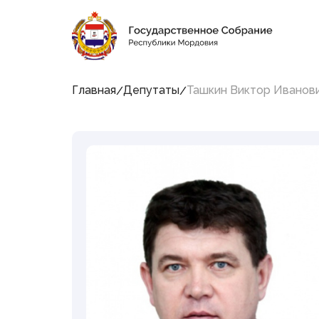
9:26:12
8 августа 2026, Суббота
Социальные сети Председателя Государственн
Главная
Депутаты
Ташкин Виктор Иванов
Структура
Государственного
Собрания Республики
Мордовия
Председатель
Заместители Председателя
Совет
Комитеты и комиссии
Фракции
Депутаты
Аппарат