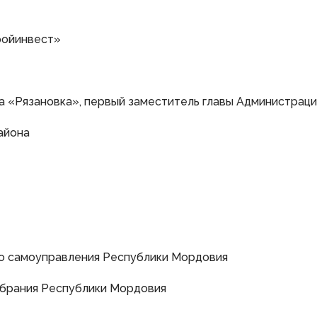
ройинвест»
 «Рязановка», первый заместитель главы Администраци
айона
о самоуправления Республики Мордовия
обрания Республики Мордовия