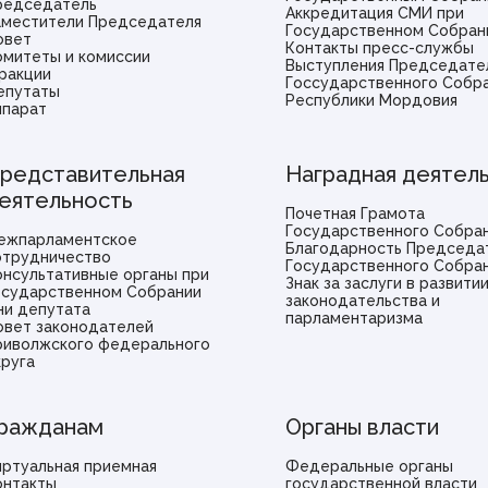
редседатель
Аккредитация СМИ при
аместители Председателя
Государственном Собран
овет
Контакты пресс-службы
омитеты и комиссии
Выступления Председате
ракции
Госсударственного Собр
епутаты
Республики Мордовия
ппарат
редставительная
Наградная деятел
еятельность
Почетная Грамота
Государственного Собра
ежпарламентское
Благодарность Председа
отрудничество
Государственного Собра
онсультативные органы при
Знак за заслуги в развити
осударственном Собрании
законодательства и
ни депутата
парламентаризма
овет законодателей
риволжского федерального
круга
ражданам
Органы власти
иртуальная приемная
Федеральные органы
онтакты
государственной власти