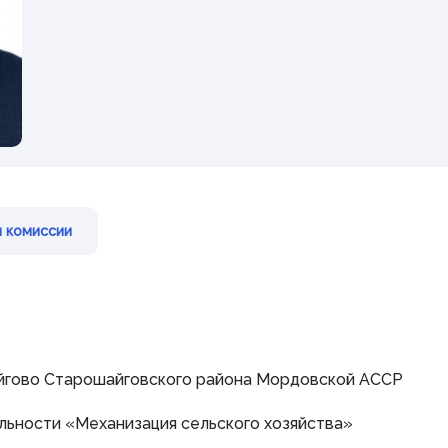
Наградная деятельность
Почетная Грамота
Государственного Собрания
Благодарность Председателя
Государственного Собрания
Знак за заслуги в развитии
законодательства и
парламентаризма
Гражданам
 комиссии
Виртуальная приемная
Контакты
Трансляции заседаний
Полезные ресурсы
Шайгово Старошайговского района Мордовской АССР
альности «Механизация сельского хозяйства»