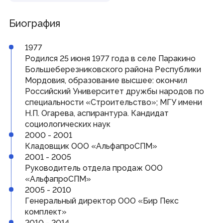
Совет законодателей Приволжского федерального
округа
Биография
Наградная деятельность
1977
Почетная Грамота Государственного Собрания
Родился 25 июня 1977 года в селе Паракино
Благодарность Председателя Государственного
Большеберезниковского района Республики
Собрания
Мордовия, образование высшее: окончил
Знак за заслуги в развитии законодательства и
парламентаризма
Российский Университет дружбы народов по
специальности «Строительство»; МГУ имени
Н.П. Огарева, аспирантура. Кандидат
Информация
социологических наук
2000 - 2001
Противодействие коррупции
Кадровое обеспечение
Кладовщик ООО «АльфапроСПМ»
Информационные и аналитические материалы
2001 - 2005
Доклад о состоянии законодательства
Руководитель отдела продаж ООО
Законодательные органы ПФО
Публичные слушания
«АльфапроСПМ»
Молодежный парламент
2005 - 2010
Генеральный директор ООО «Бир Пекс
комплект»
Гражданам
2010 - 2014