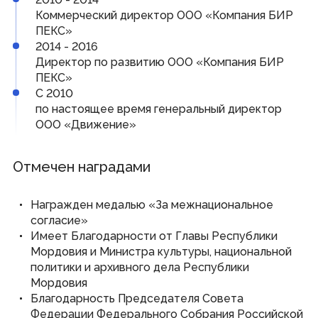
Виртуальная приемная
Коммерческий директор ООО «Компания БИР
Контакты
ПЕКС»
Трансляции заседаний
2014 - 2016
Полезные ресурсы
Директор по развитию ООО «Компания БИР
ПЕКС»
Органы власти
С 2010
по настоящее время генеральный директор
Федеральные органы государственной власти
ООО «Движение»
Органы государственной власти РМ
Отмечен наградами
© Государственное Cобрание Республики Мордовия,
2024
Награжден медалью «За межнациональное
согласие»
Имеет Благодарности от Главы Республики
Мордовия и Министра культуры, национальной
политики и архивного дела Республики
Мордовия
Благодарность Председателя Совета
Федерации Федерального Собрания Российской