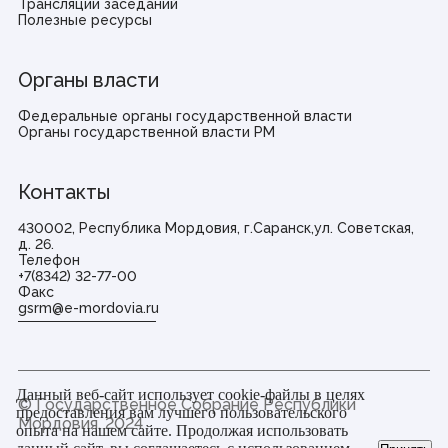
Трансляции заседаний
Полезные ресурсы
Органы власти
Федеральные органы государственной власти
Органы государственной власти РМ
Контакты
430002, Республика Мордовия, г.Саранск,ул. Советская,
д. 26.
Телефон
+7(8342) 32-77-00
Факс
gsrm@e-mordovia.ru
Данный веб-сайт использует cookie-файлы в целях
© Государственное Cобрание Республики
предоставления вам лучшего пользовательского
Мордовия,
2024
опыта на нашем сайте. Продолжая использовать