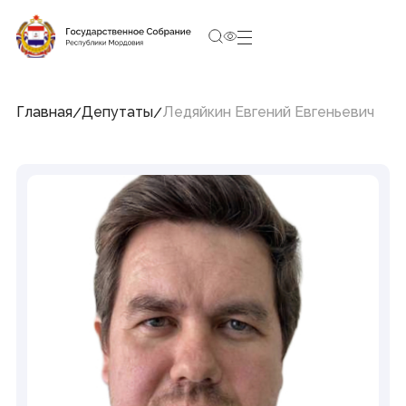
9:16:33
8 августа 2026, Суббота
Социальные сети Председателя Государственного
Собрания
Главная
Депутаты
Ледяйкин Евгений Евгеньевич
Структура Государственного Собрания
Республики Мордовия
Председатель
Заместители Председателя
Совет
Комитеты и комиссии
Фракции
Депутаты
Аппарат
Новости